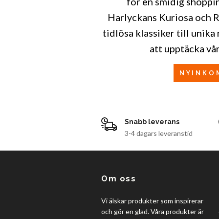
för en smidig shoppi
Harlyckans Kuriosa och Re
tidlösa klassiker till uni
att upptäcka vå
NYINKO
Snabb leverans
3-4 dagars leveranstid
Om oss
Vi älskar produkter som inspirerar
och gör en glad. Våra produkter är