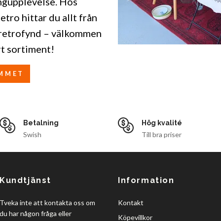
ngupplevelse. Hos
tro hittar du allt från
ka retrofynd – välkommen
rt sortiment!
MMET
Betalning
Hög kvalité
Swish
Till bra priser
Kundtjänst
Information
Tveka inte att kontakta oss om
Kontakt
du har någon fråga eller
Köpevillkor