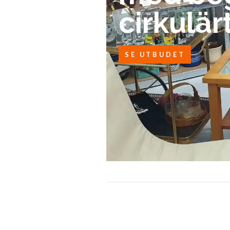
cirkulärt
SE UTBUDET