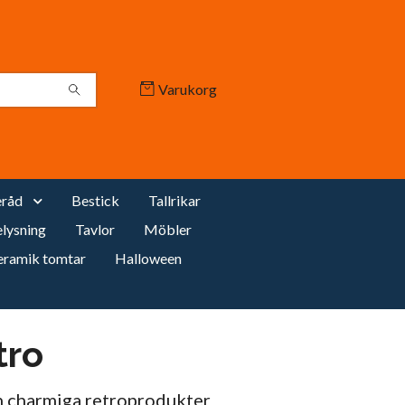
Varukorg
råd
Bestick
Tallrikar
lysning
Tavlor
Möbler
eramik tomtar
Halloween
tro
ch charmiga retroprodukter