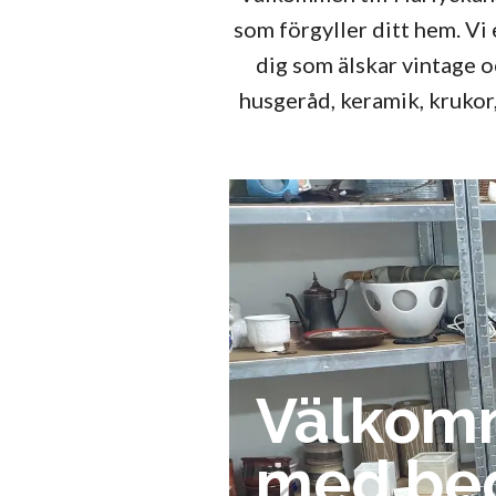
som förgyller ditt hem. Vi
dig som älskar vintage oc
husgeråd, keramik, krukor
Välkommen
med beg