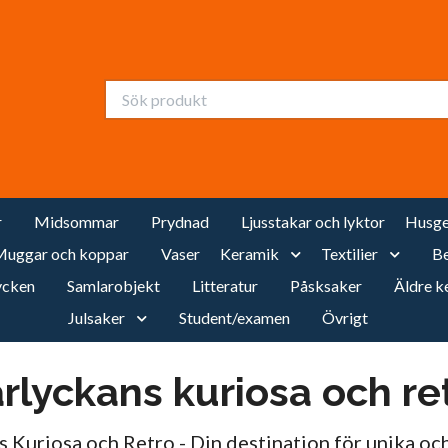
r
Midsommar
Prydnad
Ljusstakar och lyktor
Husge
uggar och koppar
Vaser
Keramik
Textilier
Be
cken
Samlarobjekt
Litteratur
Påsksaker
Äldre k
Julsaker
Student/examen
Övrigt
rlyckans kuriosa och re
 Kuriosa och Retro - Din destination för unika o