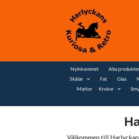
Nyinkommet
Alla produkte
Skålar
Fat
Glas
M
Mattor
Krukor
Smy
Ha
Välkommen till Harlyckans