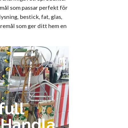
emål som passar perfekt för
sning, bestick, fat, glas,
öremål som ger ditt hem en
ull
 Handla