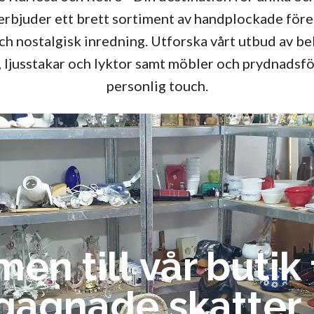
 erbjuder ett brett sortiment av handplockade för
h nostalgisk inredning. Utforska vårt utbud av bely
, ljusstakar och lyktor samt möbler och prydnadsf
personlig touch.
 till vår butik f
agnade skatter.