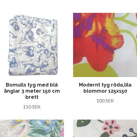
Bomulls tyg med blå
Modernt tyg röda,lila
änglar 3 meter 150 cm
blommor 125x150
brett
100 SEK
150 SEK