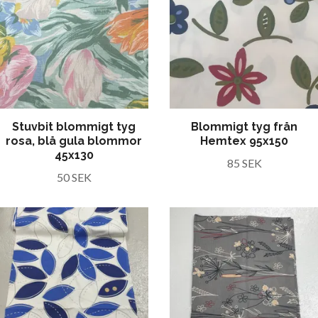
Stuvbit blommigt tyg
Blommigt tyg från
rosa, blå gula blommor
Hemtex 95x150
45x130
85 SEK
50 SEK