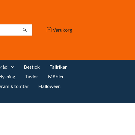
Varukorg
råd
Bestick
Tallrikar
lysning
Tavlor
Möbler
eramik tomtar
Halloween