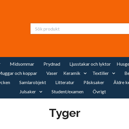
r
Midsommar
Prydnad
Ljusstakar och lyktor
Husge
uggar och koppar
Vaser
Keramik
Textilier
Be
cken
Samlarobjekt
Litteratur
Påsksaker
Äldre k
Julsaker
Student/examen
Övrigt
Tyger