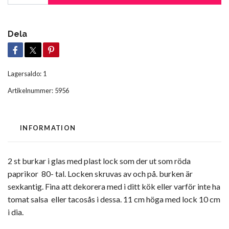
Dela
Lagersaldo:
1
Artikelnummer:
5956
INFORMATION
2 st burkar i glas med plast lock som der ut som röda
paprikor 80- tal. Locken skruvas av och på. burken är
sexkantig. Fina att dekorera med i ditt kök eller varför inte ha
tomat salsa eller tacosås i dessa. 11 cm höga med lock 10 cm
i dia.