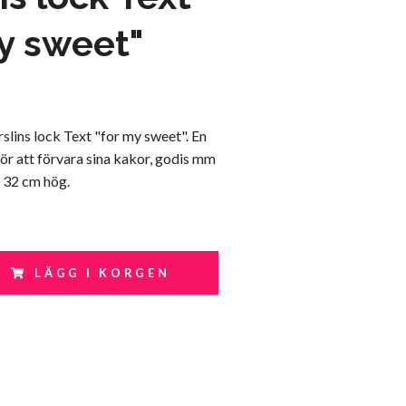
y sweet"
lins lock Text "for my sweet". En
 för att förvara sina kakor, godis mm
 32 cm hög.
LÄGG I KORGEN