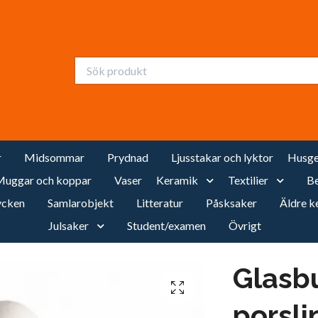
r
Midsommar
Prydnad
Ljusstakar och lyktor
Husge
uggar och koppar
Vaser
Keramik
Textilier
Be
cken
Samlarobjekt
Litteratur
Påsksaker
Äldre k
Julsaker
Student/examen
Övrigt
Glasb
porsli