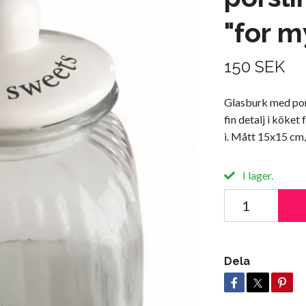
"for m
150 SEK
Glasburk med pors
fin detalj i köket
i. Mått 15x15 cm,
I lager.
Dela