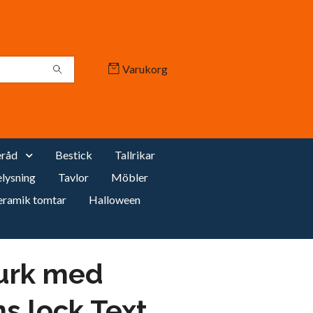
Varukorg
råd
Bestick
Tallrikar
lysning
Tavlor
Möbler
eramik tomtar
Halloween
urk med
ns lock Text