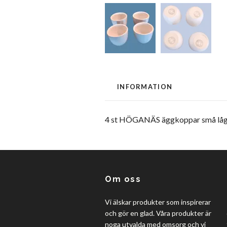
INFORMATION
4 st HÖGANÄS äggkoppar små låga 
Om oss
Vi älskar produkter som inspirerar
och gör en glad. Våra produkter är
noga utvalda med omsorg och vi