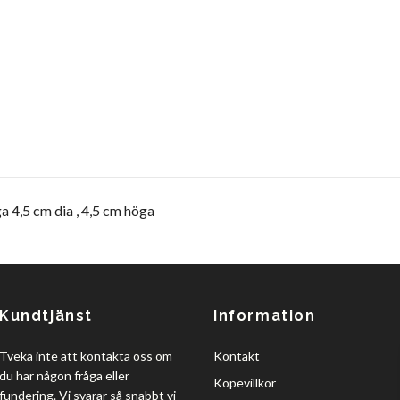
4,5 cm dia , 4,5 cm höga
Kundtjänst
Information
Tveka inte att kontakta oss om
Kontakt
du har någon fråga eller
Köpevillkor
fundering. Vi svarar så snabbt vi