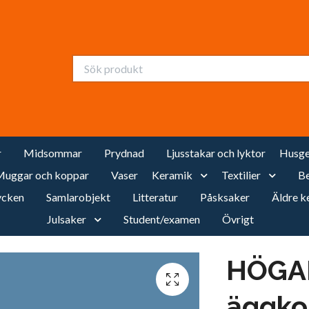
r
Midsommar
Prydnad
Ljusstakar och lyktor
Husge
uggar och koppar
Vaser
Keramik
Textilier
Be
cken
Samlarobjekt
Litteratur
Påsksaker
Äldre k
Julsaker
Student/examen
Övrigt
HÖGAN
äggko