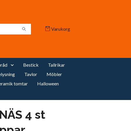
Varukorg
råd
Bestick
Tallrikar
lysning
Tavlor
Möbler
eramik tomtar
Halloween
ÄS 4 st
ppar