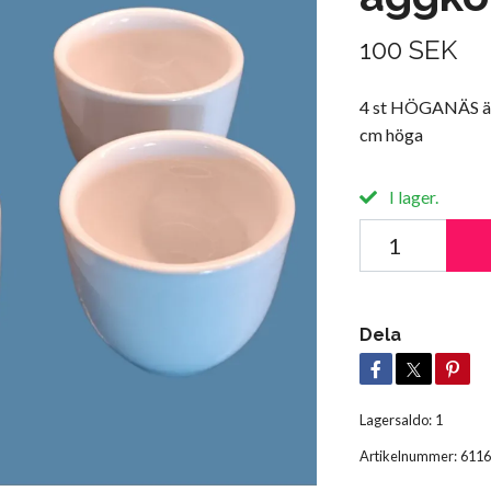
100 SEK
4 st HÖGANÄS ägg
cm höga
I lager.
Dela
Lagersaldo:
1
Artikelnummer:
6116