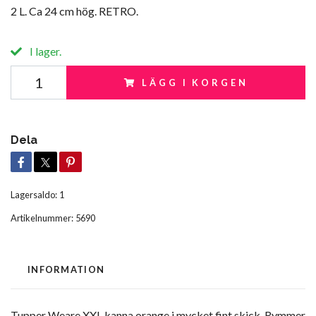
2 L. Ca 24 cm hög. RETRO.
I lager.
LÄGG I KORGEN
Dela
Lagersaldo:
1
Artikelnummer:
5690
INFORMATION
Tupper Weare XXL kanna orange i mycket fint skick. Rymmer