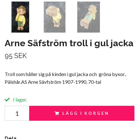
Arne Säfström troll i gul jacka
95 SEK
Troll som håller sig på kinden i gul jacka och gröna byxor..
Pälshår.AS Arne Sävfström 1907-1990. 70-tal
I lager.
LÄGG I KORGEN
Dela