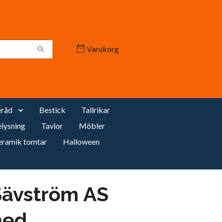
Varukorg
råd
Bestick
Tallrikar
lysning
Tavlor
Möbler
eramik tomtar
Halloween
Sävström AS
med