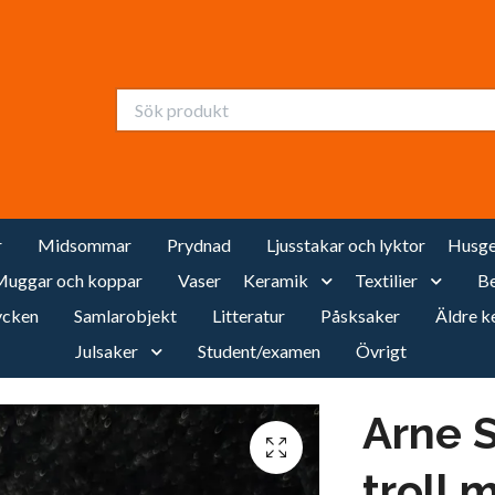
r
Midsommar
Prydnad
Ljusstakar och lyktor
Husge
uggar och koppar
Vaser
Keramik
Textilier
Be
cken
Samlarobjekt
Litteratur
Påsksaker
Äldre k
Julsaker
Student/examen
Övrigt
Arne 
troll 