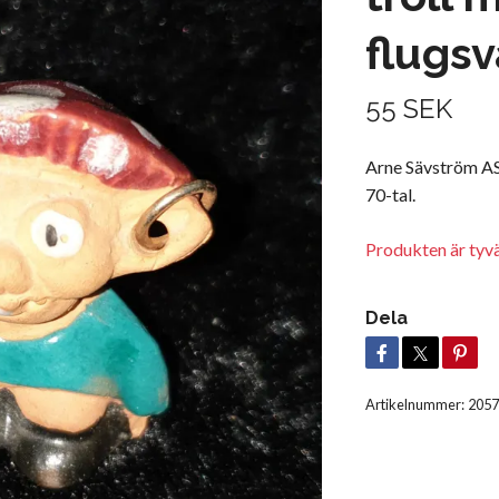
flugs
55 SEK
Arne Sävström AS
70-tal.
Produkten är tyvär
Dela
Artikelnummer:
2057