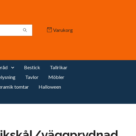
Varukorg
råd
Bestick
Tallrikar
lysning
Tavlor
Möbler
eramik tomtar
Halloween
ikskål/väggprydnad