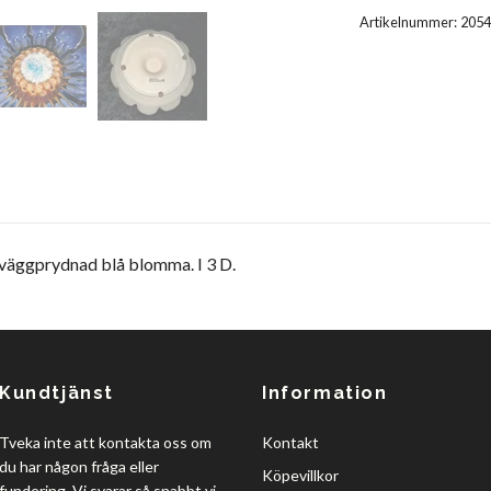
Artikelnummer:
2054
väggprydnad blå blomma. I 3 D.
Kundtjänst
Information
Tveka inte att kontakta oss om
Kontakt
du har någon fråga eller
Köpevillkor
fundering. Vi svarar så snabbt vi