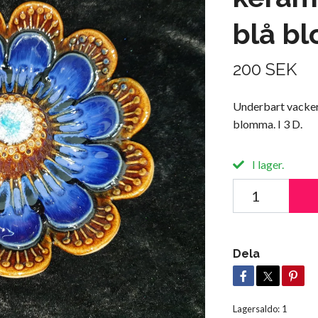
blå b
200 SEK
Underbart vacker
blomma. I 3 D.
I lager.
Dela
Lagersaldo:
1