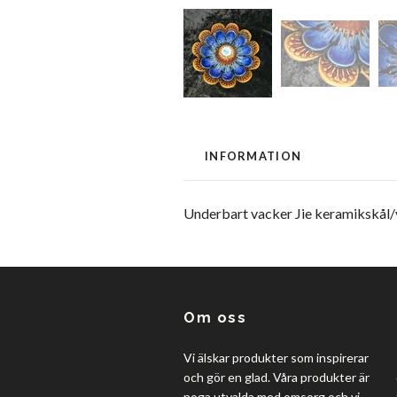
INFORMATION
Underbart vacker Jie keramikskål/
Om oss
Vi älskar produkter som inspirerar
och gör en glad. Våra produkter är
noga utvalda med omsorg och vi