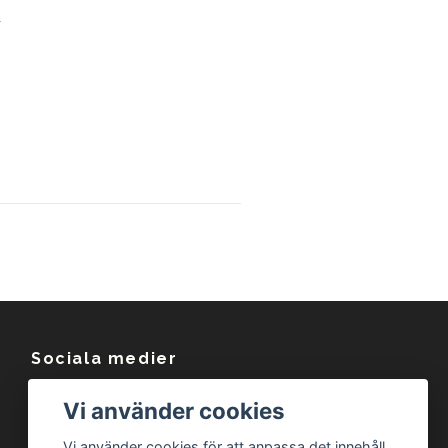
Sociala medier
Facebook
Vi använder cookies
Instagram
Vi använder cookies för att anpassa det innehåll