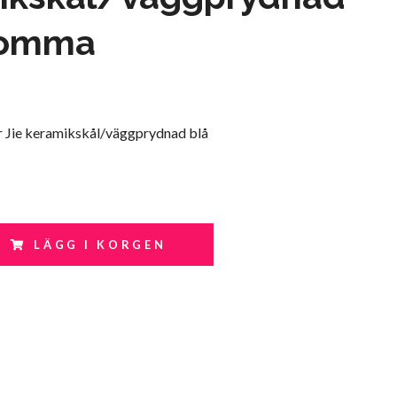
lomma
 Jie keramikskål/väggprydnad blå
LÄGG I KORGEN