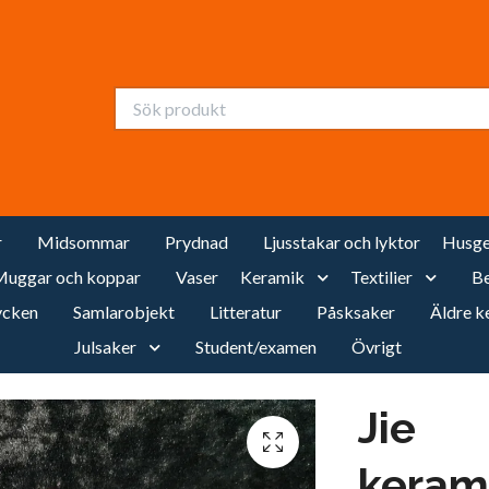
r
Midsommar
Prydnad
Ljusstakar och lyktor
Husge
uggar och koppar
Vaser
Keramik
Textilier
Be
cken
Samlarobjekt
Litteratur
Påsksaker
Äldre k
Julsaker
Student/examen
Övrigt
Jie
keram