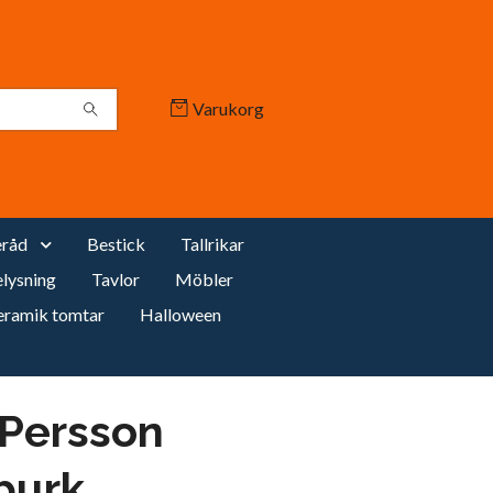
Varukorg
råd
Bestick
Tallrikar
lysning
Tavlor
Möbler
eramik tomtar
Halloween
 Persson
burk