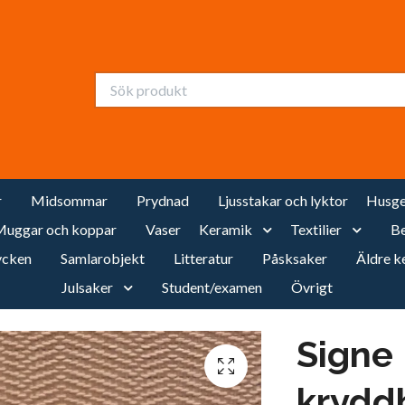
r
Midsommar
Prydnad
Ljusstakar och lyktor
Husge
uggar och koppar
Vaser
Keramik
Textilier
Be
cken
Samlarobjekt
Litteratur
Påsksaker
Äldre k
Julsaker
Student/examen
Övrigt
Signe
krydd