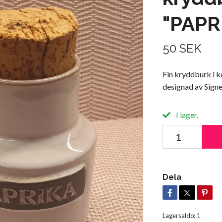
"PAPR
50 SEK
Fin kryddburk i 
designad av Signe
I lager.
Dela
Lagersaldo:
1