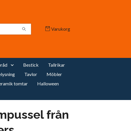
Varukorg
råd
Bestick
Tallrikar
lysning
Tavlor
Möbler
eramik tomtar
Halloween
mpussel från
rs,