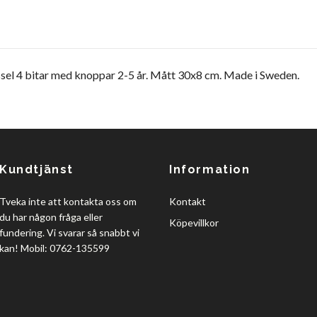
sel 4 bitar med knoppar 2-5 år. Mått 30x8 cm. Made i Sweden.
Kundtjänst
Information
Tveka inte att kontakta oss om
Kontakt
du har någon fråga eller
Köpevillkor
fundering. Vi svarar så snabbt vi
kan! Mobil: 0762-135599