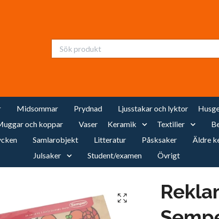
r
Midsommar
Prydnad
Ljusstakar och lyktor
Husge
uggar och koppar
Vaser
Keramik
Textilier
Be
cken
Samlarobjekt
Litteratur
Påsksaker
Äldre k
Julsaker
Student/examen
Övrigt
Rekla
Sempe