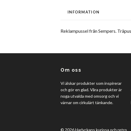
INFORMATION
Reklampussel från Sempers. Träpus
Om oss
Vi älskar produkter som inspirerar
och gör en glad. Våra produkter är
noga utvalda med omsorg och vi
värnar om cirkulärt tänkande.
© 2026 Harlyckans kuriosa och retro