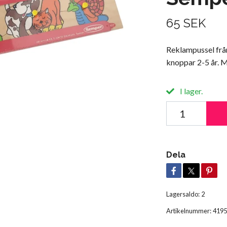
65 SEK
Reklampussel frå
knoppar 2-5 år. 
I lager.
Dela
Lagersaldo:
2
Artikelnummer:
4195