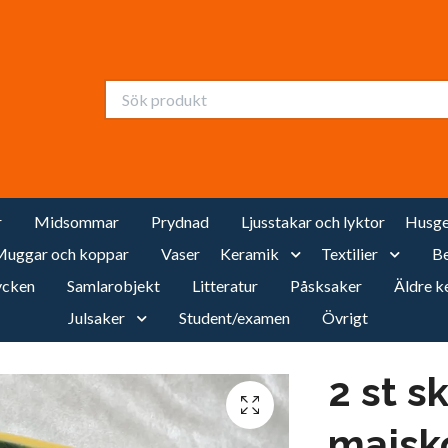
r
Midsommar
Prydnad
Ljusstakar och lyktor
Husge
uggar och koppar
Vaser
Keramik
Textilier
Be
cken
Samlarobjekt
Litteratur
Påsksaker
Äldre k
Julsaker
Student/examen
Övrigt
2 st s
majsk