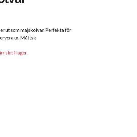
ser ut som majskolvar. Perfekta för
 servera ur. Måttsk
r slut i lager.