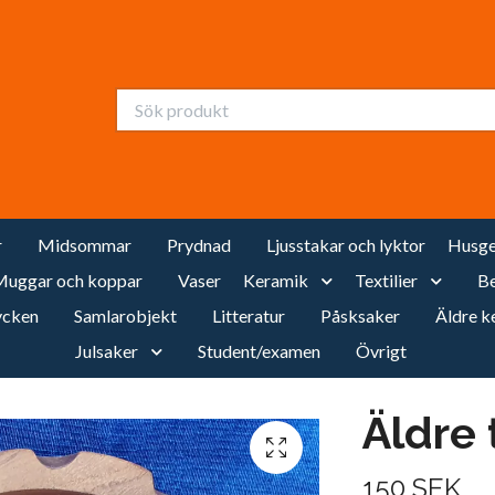
r
Midsommar
Prydnad
Ljusstakar och lyktor
Husge
uggar och koppar
Vaser
Keramik
Textilier
Be
cken
Samlarobjekt
Litteratur
Påsksaker
Äldre k
Julsaker
Student/examen
Övrigt
Äldre 
150 SEK