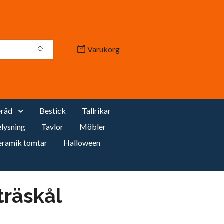
Varukorg
råd
Bestick
Tallrikar
lysning
Tavlor
Möbler
eramik tomtar
Halloween
träskål