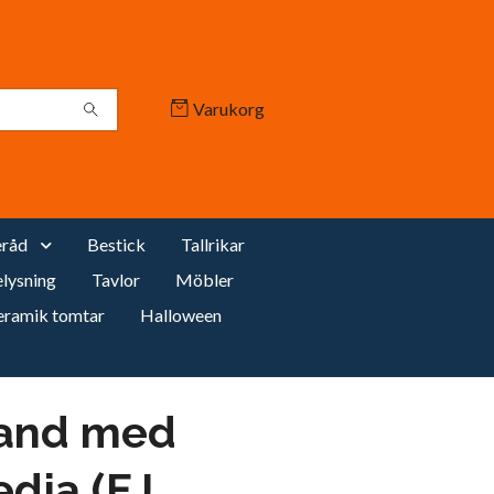
Varukorg
råd
Bestick
Tallrikar
lysning
Tavlor
Möbler
eramik tomtar
Halloween
and med
dja (EJ