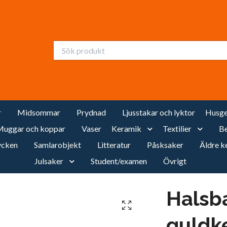
r
Midsommar
Prydnad
Ljusstakar och lyktor
Husge
uggar och koppar
Vaser
Keramik
Textilier
Be
cken
Samlarobjekt
Litteratur
Påsksaker
Äldre k
Julsaker
Student/examen
Övrigt
Halsb
guldke