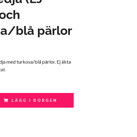
och
a/blå pärlor
a med turkosa/blå pärlor. Ej äkta
al.
LÄGG I KORGEN