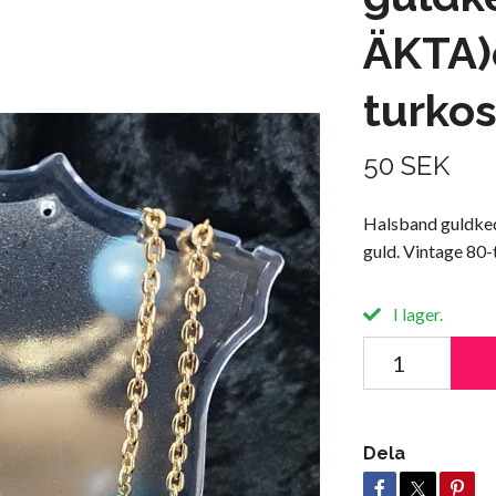
ÄKTA)
turkos
50 SEK
Halsband guldkedj
guld. Vintage 80-t
I lager.
Dela