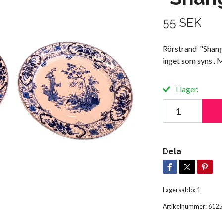
55 SEK
Rörstrand "Shangh
inget som syns . 
I lager.
Dela
Lagersaldo:
1
Artikelnummer:
6125