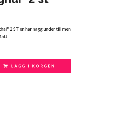
ai" 2 ST en har nagg under till men
Mått
LÄGG I KORGEN