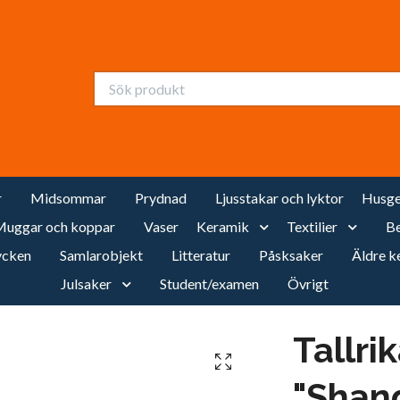
r
Midsommar
Prydnad
Ljusstakar och lyktor
Husge
uggar och koppar
Vaser
Keramik
Textilier
Be
cken
Samlarobjekt
Litteratur
Påsksaker
Äldre k
Julsaker
Student/examen
Övrigt
Tallri
"Shang