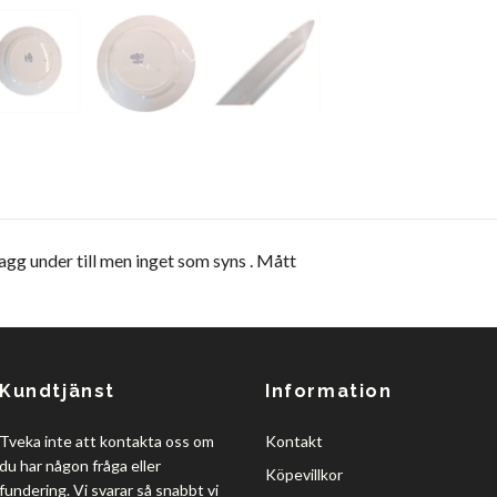
gg under till men inget som syns . Mått
Kundtjänst
Information
Tveka inte att kontakta oss om
Kontakt
du har någon fråga eller
Köpevillkor
fundering. Vi svarar så snabbt vi