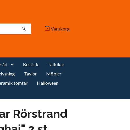
Varukorg
råd
Bestick
Tallrikar
lysning
Tavlor
Möbler
eramik tomtar
Halloween
kar Rörstrand
hai" 2 st