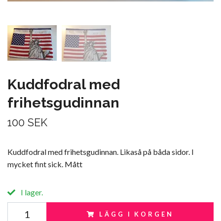
Kuddfodral med
frihetsgudinnan
100 SEK
Kuddfodral med frihetsgudinnan. Likaså på båda sidor. I
mycket fint sick. Mått
I lager.
LÄGG I KORGEN