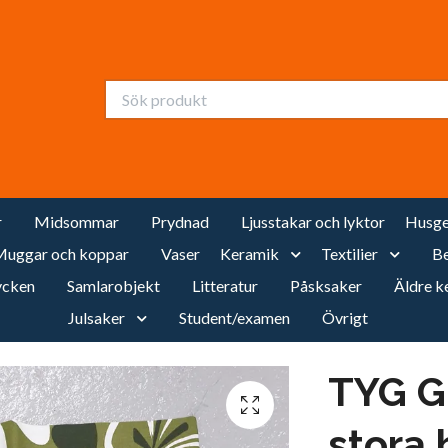
r
Midsommar
Prydnad
Ljusstakar och lyktor
Husge
uggar och koppar
Vaser
Keramik
Textilier
Be
cken
Samlarobjekt
Litteratur
Påsksaker
Äldre k
Julsaker
Student/examen
Övrigt
TYG G
stora