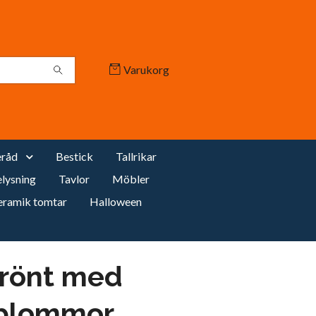
Varukorg
råd
Bestick
Tallrikar
lysning
Tavlor
Möbler
eramik tomtar
Halloween
rönt med
 blommor