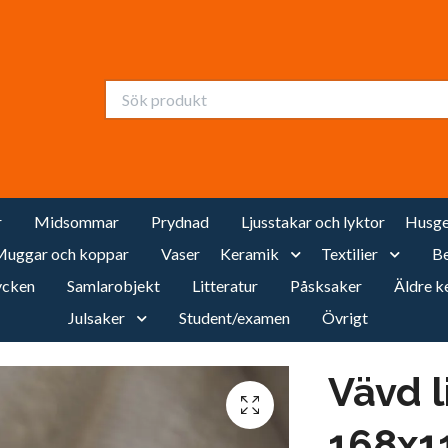
r
Midsommar
Prydnad
Ljusstakar och lyktor
Husge
uggar och koppar
Vaser
Keramik
Textilier
Be
cken
Samlarobjekt
Litteratur
Påsksaker
Äldre k
Julsaker
Student/examen
Övrigt
Vävd 
168x1