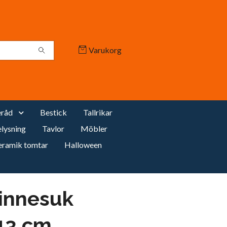
Varukorg
råd
Bestick
Tallrikar
lysning
Tavlor
Möbler
eramik tomtar
Halloween
linnesuk
13 cm