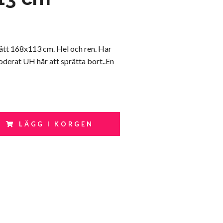
ått 168x113 cm. Hel och ren. Har
derat UH hår att sprätta bort..En
LÄGG I KORGEN