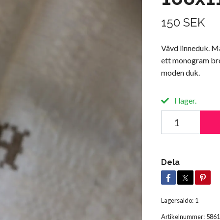
150 SEK
Vävd linneduk. M
ett monogram bro
moden duk.
I lager.
Dela
Lagersaldo:
1
Artikelnummer:
5861