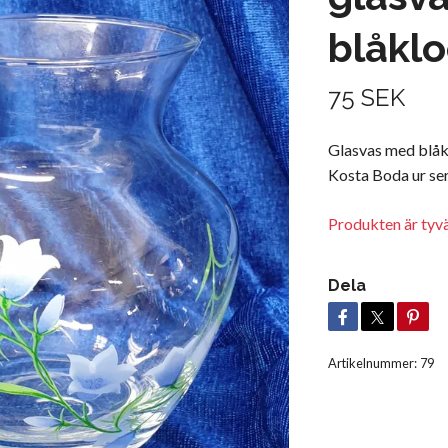
blåklo
75 SEK
Glasvas med blåk
Kosta Boda ur ser
Produkten är tyvär
Dela
Artikelnummer:
79