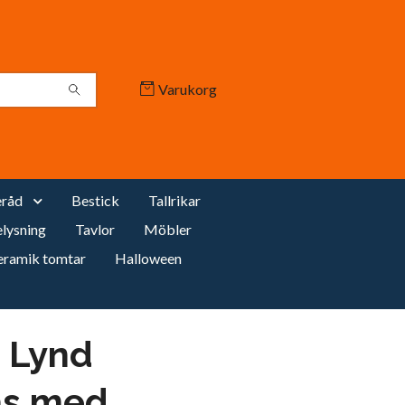
Varukorg
råd
Bestick
Tallrikar
lysning
Tavlor
Möbler
eramik tomtar
Halloween
e Lynd
as med