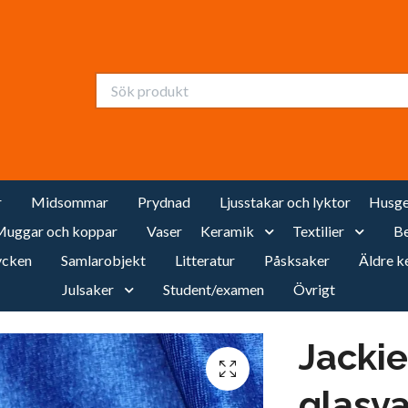
r
Midsommar
Prydnad
Ljusstakar och lyktor
Husge
uggar och koppar
Vaser
Keramik
Textilier
Be
cken
Samlarobjekt
Litteratur
Påsksaker
Äldre k
Julsaker
Student/examen
Övrigt
Jacki
glasv