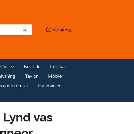
Varukorg
råd
Bestick
Tallrikar
lysning
Tavlor
Möbler
eramik tomtar
Halloween
 Lynd vas
inneor