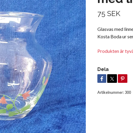
75 SEK
Glasvas med linne
Kosta Boda ur ser
Produkten är tyvär
Dela
Artikelnummer:
300