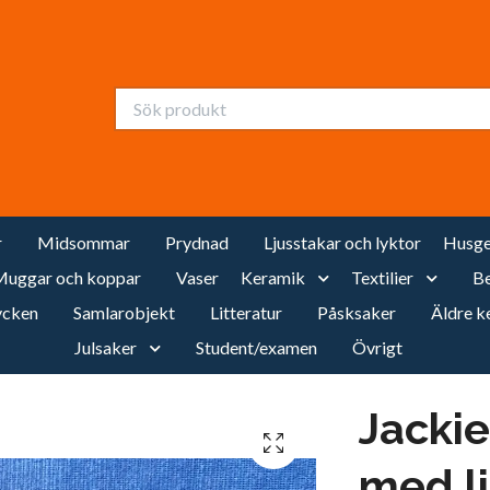
r
Midsommar
Prydnad
Ljusstakar och lyktor
Husge
uggar och koppar
Vaser
Keramik
Textilier
Be
cken
Samlarobjekt
Litteratur
Påsksaker
Äldre k
Julsaker
Student/examen
Övrigt
Jackie
med l