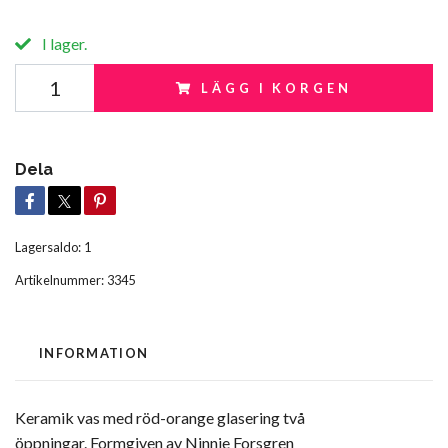
I lager.
LÄGG I KORGEN
Dela
Lagersaldo:
1
Artikelnummer:
3345
INFORMATION
Keramik vas med röd-orange glasering två
öppningar. Formgiven av Ninnie Forsgren